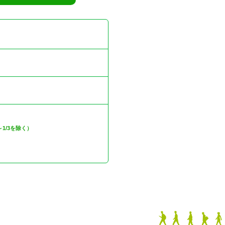
口
）
ち
～1/3を除く）