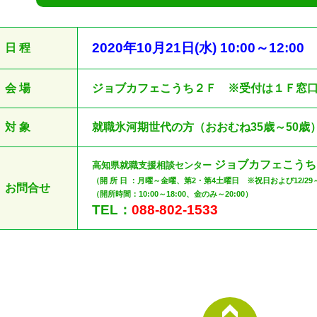
2020
年10
月21
日
(水
) 10:00
～12
:00
日 程
会 場
ジョブカフェこうち２Ｆ ※受付は１Ｆ窓
対 象
就職氷河期世代の方（おおむね35歳～50歳
ジョブカフェこう
高知県就職支援相談センター
（開 所 日 ：月曜～金曜、第2・第4土曜日 ※祝日および12/29
お問合せ
（開所時間：10:00～18:00、金のみ～20:00）
TEL：
088-802-1533