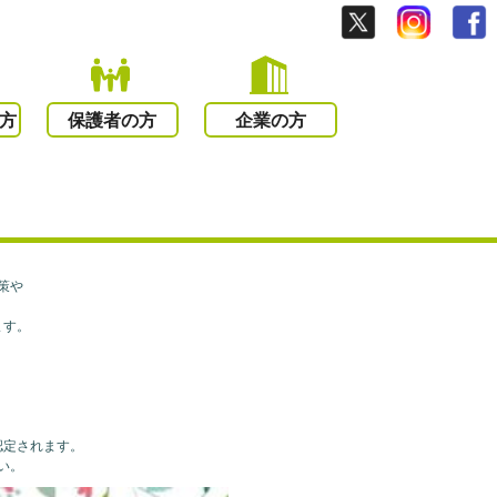
方
保護者の方
企業の方
策や
ます。
認定されます。
い。