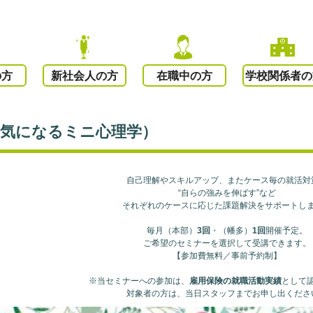
の方
新社会人の方
在職中の方
学校関係者の
元気になるミニ心理学）
自己理解やスキルアップ、またケース毎の就活対
“自らの強みを伸ばす”など
それぞれのケースに応じた課題解決をサポートし
毎月（本部）
3回
・（幡多）
1回
開催予定。
ご希望のセミナーを選択して受講できます。
【参加費無料／事前予約制】
※当セミナーへの参加は、
雇用保険の就職活動実績
として
対象者の方は、当日スタッフまでお申し出くださ