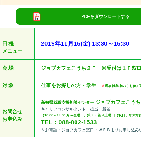
2019
年11
月15
(金
) 13:30
～
15:30
日 程
メニュー
会 場
ジョブカフェこうち２Ｆ ※受付は１Ｆ窓
対 象
仕事をお探しの方・学生
※
現在就業中の方も参加
ジョブカフェこうち
高知県就職支援相談センター
キャリアコンサルタント 担当 新谷
お問合せ
（10:00～18:00 月～金曜日、第２・第４土曜日（祝日、年末
お申込み
TEL：088-802-1533
※お電話・ジョブカフェ窓口・ＷＥＢよりお申し込み