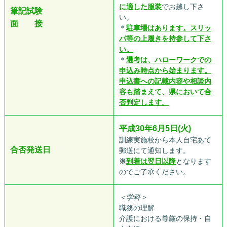
に適した服装
でお越し下さ
筆記試験
い。
面 接
＊
駐車場はあります。スリッ
パ等の上履きを持参して下さ
い。
＊
選考は、ハローワークでの
申込み時点から始まります。
申込書への記載内容や相談内
容も踏まえて、県において合
否判定します。
平成30年6月5日(火)
訓練実施校から本人自宅あて
合否発送日
郵送にて通知します。
※
到着は翌日以降
となります
のでご了承ください。
＜学科＞
職務の理解
介護における尊厳の保持・自