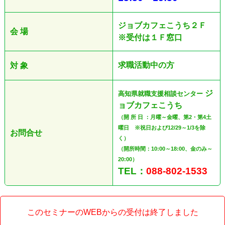
ジョブカフェこうち２Ｆ
会 場
※受付は１Ｆ窓口
求職活動中の方
対 象
ジ
高知県就職支援相談センター
ョブカフェこうち
（開 所 日 ：月曜～金曜、第2・第4土
曜日 ※祝日および12/29～1/3を除
お問合せ
く）
（開所時間：10:00～18:00、金のみ～
20:00）
TEL：
088-802-1533
このセミナーのWEBからの受付は終了しました