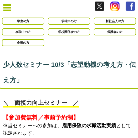
学生の方
求職中の方
新社会人の方
在職中の方
学校関係者の方
保護者の方
企業の方
少人数セミナー 10/3「志望動機の考え方・伝
え方」
＼ 面接力向上セミナー ／
【参加費無料／事前予約制】
※当セミナーへの参加は、
雇用保険の求職活動実績
として
認定されます。