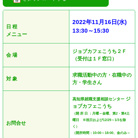
2022
年11
月16日
(水
)
日 程
13:30
～
15:30
メニュー
ジョブカフェこうち２Ｆ
会 場
（受付は１Ｆ窓口）
求職活動中の方・在職中の
対 象
方・学生さん
ジ
高知県就職支援相談センター
ョブカフェこうち
（開 所 日 ：月曜～金曜、第2・第4土
曜日 ※祝日および12/29～1/3を除
お問合せ
く）
（開所時間：10:00～18:00、金のみ～