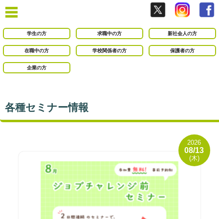
学生の方
求職中の方
新社会人の方
在職中の方
学校関係者の方
保護者の方
企業の方
各種セミナー情報
2026
08/13
(木)