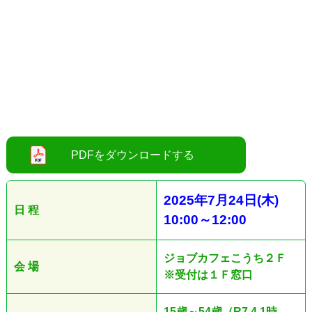
2025
年7
月24
日
(木
)
日 程
10:00
～12
:00
ジョブカフェこうち２Ｆ
会 場
※受付は１Ｆ窓口
15歳～54歳（R7.4.1時