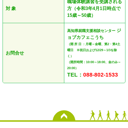
職場体験講習を受講される
対 象
方（令和3年4月1日時点で
15歳～50歳）
ジ
高知県就職支援相談センター
ョブカフェこうち
（開 所 日 ：月曜～金曜、第2・第4土
曜日 ※祝日および12/29～1/3を除
お問合せ
く）
（開所時間：10:00～18:00、金のみ～
20:00）
TEL：
088-802-1533