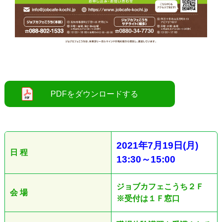
●
2021
年7
月19
日
(月
)
日 程
13:30
～
15:00
ジョブカフェこうち２Ｆ
会 場
※受付は１Ｆ窓口