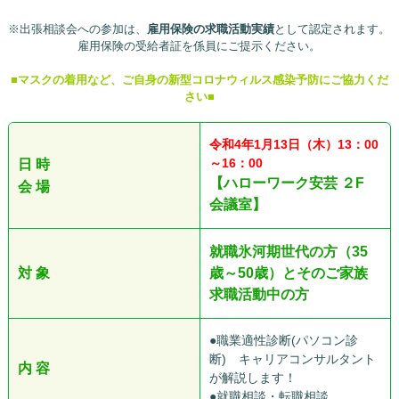
※出張相談会への参加は、
雇用保険の求職活動実績
として認定されます。
雇用保険の受給者証を係員にご提示ください。
■マスクの着用など、ご自身の新型コロナウィルス感染予防にご協力くだ
さい■
令和4
年1
月13日（木）13：00
～16：00
日 時
【ハローワーク安芸 ２F
会 場
会議室】
就職氷河期世代の方（35
対 象
歳～50歳）とそのご家族
求職活動中の方
●職業適性診断(パソコン診
断) キャリアコンサルタント
内 容
が解説します！
●就職相談・転職相談