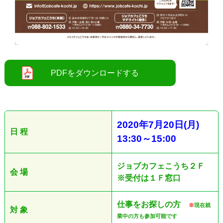
●
2020
年7
月20
日
(月
)
日 程
13:30
～
15:00
ジョブカフェこうち２Ｆ
会 場
※受付は１Ｆ窓口
仕事をお探しの方
※
現在就
対 象
業中の方も参加可能です