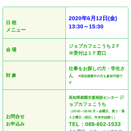
2020
年6
月12日
(金
)
日 程
13:30
～
15:30
メニュー
ジョブカフェこうち２Ｆ
会 場
※受付は１Ｆ窓口
仕事をお探しの方・学生さ
対 象
ん
※
現在就業中の方も参加可能で
す
ジ
高知県就職支援相談センター
ョブカフェこうち
（10:00～18:00 月～金曜日、第２・第
お問合せ
４土曜日（祝日、年末年始除く）
TEL：088-802-1533
お申込み