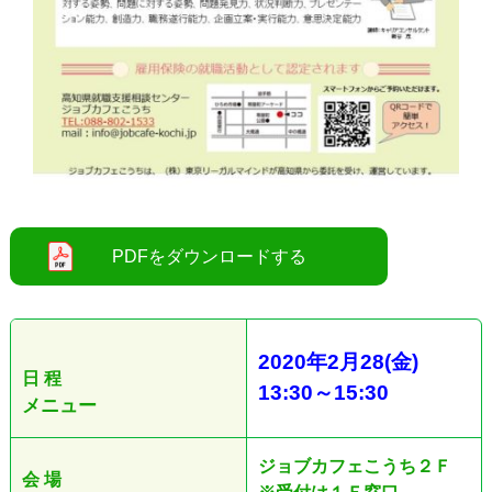
2020
年2
月28
(金
)
日 程
13:30
～
15:30
メニュー
ジョブカフェこうち２Ｆ
会 場