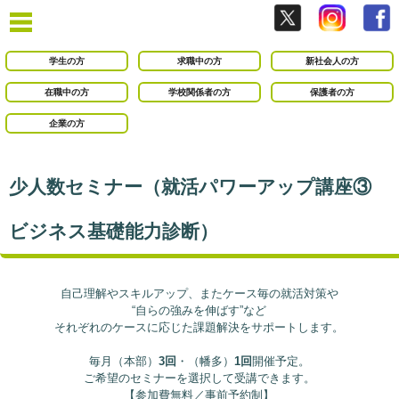
学生の方
求職中の方
新社会人の方
在職中の方
学校関係者の方
保護者の方
企業の方
少人数セミナー（就活パワーアップ講座③
ビジネス基礎能力診断）
自己理解やスキルアップ、またケース毎の就活対策や
“自らの強みを伸ばす”など
それぞれのケースに応じた課題解決をサポートします。
毎月（本部）
3回
・（幡多）
1回
開催予定。
ご希望のセミナーを選択して受講できます。
【参加費無料／事前予約制】