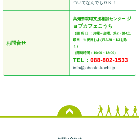
ついてなんでもＯＫ！
ジ
高知県就職支援相談センター
ョブカフェこうち
（開 所 日 ：月曜～金曜、第2・第4土
曜日 ※祝日および12/29～1/3を除
お問合せ
く）
（開所時間：10:00～18:00）
TEL：
088-802-1533
K
info@jobcafe-kochi.jp