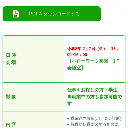
○
令和2年 2
月7日（金） 13：
00~16：00
日 時
【ハローワーク高知 1Ｆ
会 場
会議室】
仕事をお探しの方・学生
対 象
※就業中の方も参加可能で
す
● 職業適性診断(パソコン診断)
内 容
● 就職や転職に関する相談に