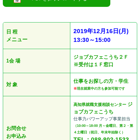
●
2019
年
12
月16
日
(
月
)
日 程
メニュー
13:30
～
15:00
ジョブカフェこうち２Ｆ
1会 場
※受付は１Ｆ窓口
仕事をお探しの方・学生
対 象
※
現在就業中の方も参加可能です
ジ
高知県就職支援相談センター
ョブカフェこうち
仕事力パワーアップ事業担当
（10:00～18:00 月～金曜日、第２・第
お問合せ
４土曜日（祝日、年末年始除く）
お申込み
TEL：088-802-1533