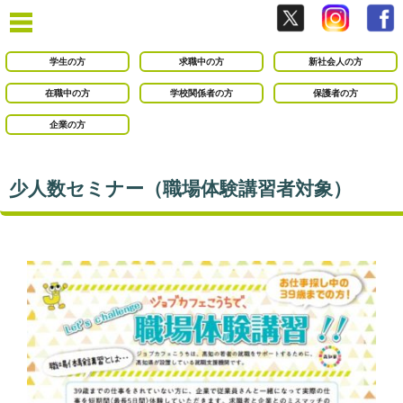
学生の方
求職中の方
新社会人の方
在職中の方
学校関係者の方
保護者の方
企業の方
少人数セミナー（職場体験講習者対象）