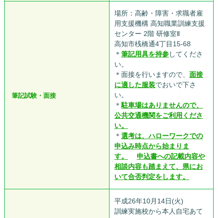
場所：高齢・障害・求職者雇
用支援機構 高知職業訓練支援
センター 2階 研修室Ⅱ
高知市桟橋通4丁目15-68
＊
筆記用具を持参
してくださ
い。
＊面接を行いますので、
面接
に適した服装
でおいで下さ
い。
筆記試験・面接
＊
駐車場はありません
ので、
公共交通機関をご利用くださ
い。
＊
選考は、ハローワークでの
申込み時点から始まりま
す。
申込書への記載内容や
相談内容も踏まえて、県にお
いて合否判定をします。
平成26年10月14日(火)
訓練実施校から本人自宅あて