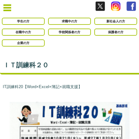
学生の方
求職中の方
新社会人の方
在職中の方
学校関係者の方
保護者の方
企業の方
ＩＴ訓練科２０
IT訓練科20【Word×Excel×簿記×就職支援】