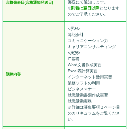
郵送にて通知します。
合格発表日(合格通知発送日)
※
到着は翌日以降
となります
のでご了承ください。
<学科>
簿記会計
コミュニケーション力
キャリアコンサルティング
<実技>
IT基礎
Word文書作成実習
Excel表計算実習
訓練内容
インターネット活用実習
業務ソフトの利用
ビジネスマナー
就職活動書類作成実習
就職活動実務
※詳細は募集要項２ページ目
のカリキュラムをご覧くださ
い。