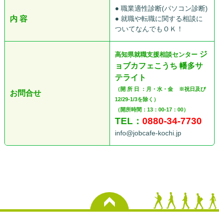
● 職業適性診断(パソコン診断)
内 容
● 就職や転職に関する相談に
ついてなんでもＯＫ！
ジ
高知県就職支援相談センター
ョブカフェこうち 幡多サ
テライト
（開 所 日 ：月・水・金 ※祝日及び
お問合せ
12/29-1/3を除く）
（開所時間：13：00-17：00）
TEL：
0880-34-7730
K
info@jobcafe-kochi.jp