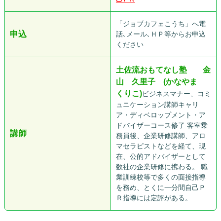
「ジョブカフェこうち」へ電
申込
話､メール､ＨＰ等からお申込
ください
土佐流おもてなし塾 金
山 久里子 (かなやま
くりこ)
ビジネスマナー、コミ
ュニケーション講師キャリ
ア・ディベロップメント・ア
ドバイザーコース修了 客室乗
講師
務員後、企業研修講師、アロ
マセラピストなどを経て、現
在、公的アドバイザーとして
数社の企業研修に携わる。 職
業訓練校等で多くの面接指導
を務め、とくに一分間自己Ｐ
Ｒ指導には定評がある。