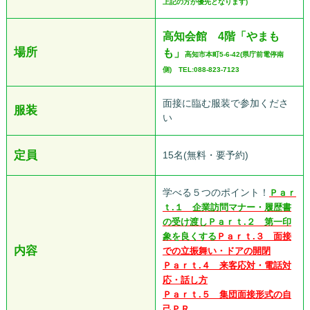
上記の方が優先となります)
高知会館 4階「やまも
場所
も」
高知市本町5-6-42(県庁前電停南
側) TEL:088-823-7123
面接に臨む服装で参加くださ
服装
い
定員
15名(無料・要予約)
学べる５つのポイント！
Ｐａｒ
ｔ.１ 企業訪問マナー・履歴書
の受け渡し
Ｐａｒｔ.２ 第一印
象を良くする
Ｐａｒｔ.３ 面接
内容
での立振舞い・ドアの開閉
Ｐａｒｔ.４ 来客応対・電話対
応・話し方
Ｐａｒｔ.５ 集団面接形式の自
己ＰＲ