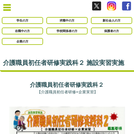
学生の方
求職中の方
新社会人の方
在職中の方
学校関係者の方
保護者の方
企業の方
介護職員初任者研修実践科２ 施設実習実施
介護職員初任者研修実践科２
【介護職員初任者研修×企業実習】