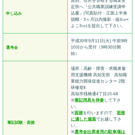
原則、住所を管轄する職業安
定所へ『公共職業訓練受講申
込書」(写真貼付：正面上半身
申し込み
脱帽・3ヶ月以内撮影・縦4㎝×
よこ3㎝)を提出して下さい。
平成30年9月11日(火) 午前9時
10分から受付（9時30分開
選考会
始）
場所：高齢・障害・求職者雇
用支援機構 高知支部 高知職
業能力開発促進センター 2階
研修室Ⅱ
高知市桟橋通4丁目15-68
※
筆記用具を持参
して下さ
い。
※
面接
を行いますので、
面接
に適した服装
でお越し下さ
筆記試験・面接
い。
※
選考会出席者用の駐車場は