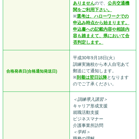
ありません
ので、
公共交通機
関をご利用下さい。
※
選考は、ハローワークでの
申込み時点から始まります。
申込書への記載内容や相談内
容も踏まえて、県において合
否判定します。
平成30年9月18日(火）
訓練実施校から本人自宅あて
郵送にて通知します。
合格発表日(合格通知発送日)
※
到着は翌日以降
となります
のでご了承ください。
＜訓練導入講習＞
キャリア形成支援
就職活動支援
ビジネスマナー
介護事業所訪問
＜学科＞
職務の理解