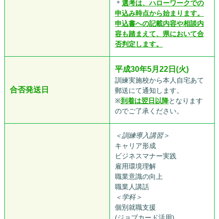
＊
選考は、ハローワークでの
申込み時点から始まります。
申込書への記載内容や相談内
容も踏まえて、県において合
否判定します。
平成30年5月22日(火)
訓練実施校から本人自宅あて
合否発送日
郵送にて通知します。
※
到着は翌日以降
となります
のでご了承ください。
＜訓練導入講習＞
キャリア形成
ビジネスマナー実践
雇用環境理解
職業意識の向上
職業人講話
＜学科＞
個別就職支援
(ジョブカード活用)