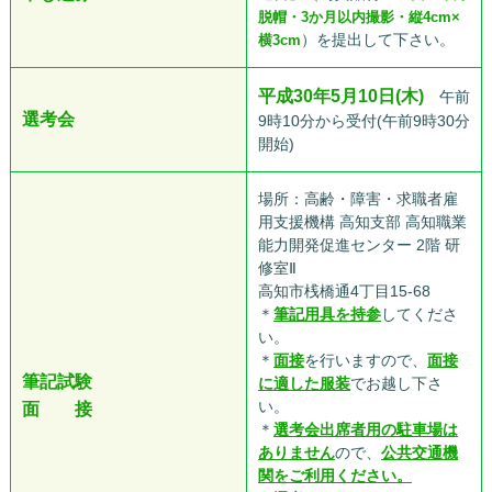
脱帽・3か月以内撮影・縦4cm×
）を提出して下さい。
横3cm
平成30年5月10日(木)
午前
選考会
9時10分から受付(午前9時30分
開始)
場所：高齢・障害・求職者雇
用支援機構 高知支部 高知職業
能力開発促進センター 2階 研
修室Ⅱ
高知市桟橋通4丁目15-68
＊
筆記用具を持参
してくださ
い。
＊
面接
を行いますので、
面接
筆記試験
に適した服装
でお越し下さ
い。
面 接
＊
選考会出席者用の駐車場は
ありません
ので、
公共交通機
関をご利用ください。