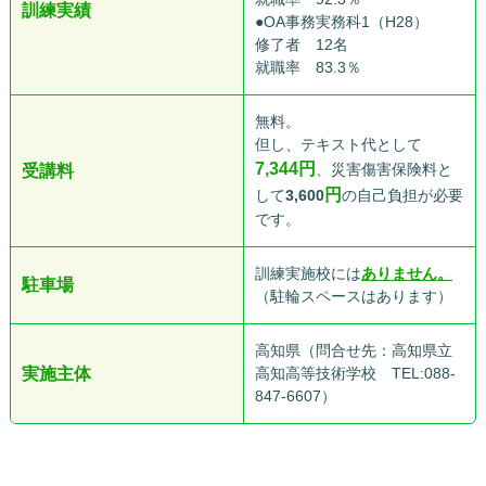
訓練実績
●OA事務実務科1（H28）
修了者 12名
就職率 83.3％
無料。
但し、テキスト代として
7,344
円
、災害傷害保険料と
受講料
円
して
3,600
の自己負担が必要
です。
訓練実施校には
ありません。
駐車場
（駐輪スペースはあります）
高知県（問合せ先：高知県立
実施主体
高知高等技術学校 TEL:088-
847-6607）