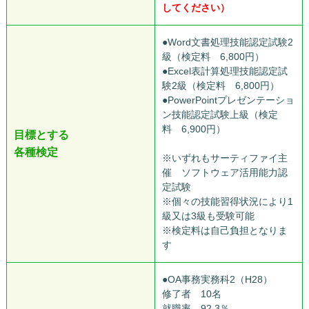
してください）
●Word文書処理技能認定試験2
級（検定料 6,800円）
●Excel表計算処理技能認定試
験2級（検定料 6,800円）
●PowerPointプレゼンテーショ
ン技能認定試験上級（検定
料 6,900円）
目標とする
各種検定
※いずれもサーティファイ主
催 ソフトウェア活用能力認
定試験
※個々の技能習得状況により1
級又は3級も受験可能
※検定料は自己負担となりま
す
●OA事務実務科2（H28）
修了者 10名
就職率 92.3％