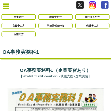
学生の方
求職中の方
新社会人の方
在職中の方
学校関係者の方
保護者の方
企業の方
OA事務実務科1
OA事務実務科1（企業実習あり）
【Word×Excel×PowerPoint×就職支援×企業実習】
○