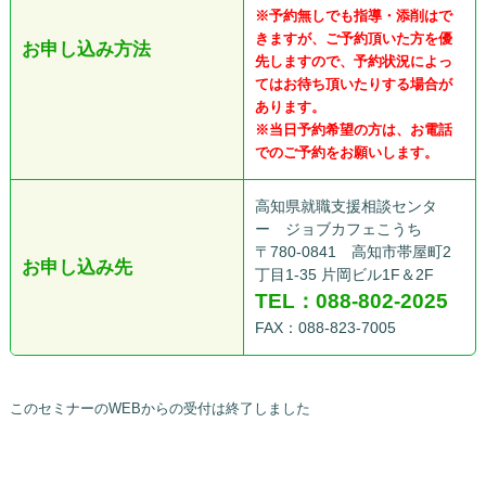
※予約無しでも指導・添削はで
きますが、ご予約頂いた方を優
お申し込み方法
先しますので、予約状況によっ
てはお待ち頂いたりする場合が
あります。
※当日予約希望の方は、お電話
でのご予約をお願いします。
高知県就職支援相談センタ
ー ジョブカフェこうち
〒780-0841 高知市帯屋町2
お申し込み先
丁目1-35 片岡ビル1F＆2F
TEL：088-802-2025
FAX：088-823-7005
このセミナーのWEBからの受付は終了しました