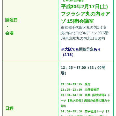
平成30
年2月17日(土)
フクラシア丸の内オア
開催日
ゾ 15階I会議室
・
東京都千代田区丸の内1-6-5
会場
丸の内北口ビルディング15階
JR東京駅丸の内北口目の前
※大阪でも
開催予定
あり
（2/16）
13：25～17:00（13：00開
場）
13：00～13：25 受付
13：25～13：30 主催者挨拶
13：30～14：30 企業（経営者等）ト
ーク【3社×20分】高知の企業の魅力を
紹介
日程
14：30～15：00 若手社員トーク【3