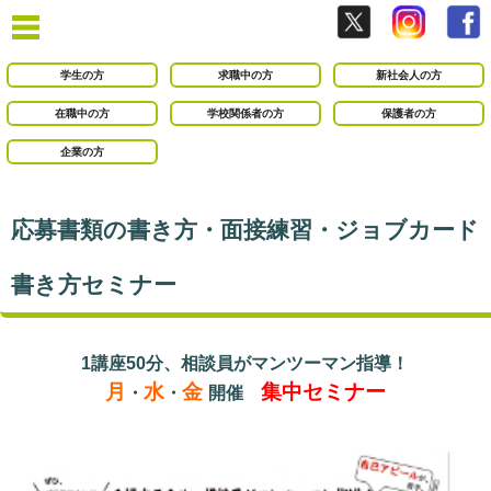
学生の方
求職中の方
新社会人の方
在職中の方
学校関係者の方
保護者の方
企業の方
応募書類の書き方・面接練習・ジョブカード
書き方セミナー
1講座50分、相談員がマンツーマン指導！
月
水
金
集中セミナー
・
・
開催
○