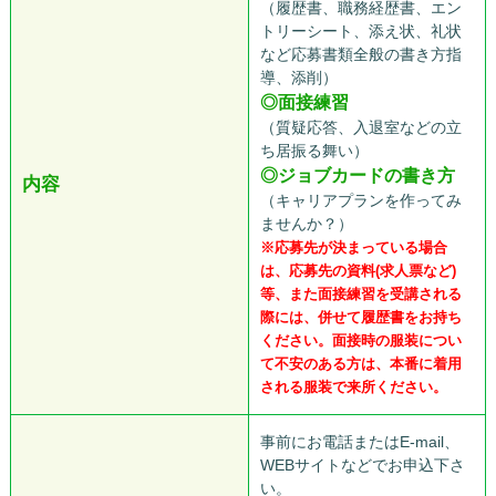
（履歴書、職務経歴書、エン
トリーシート、添え状、礼状
など応募書類全般の書き方指
導、添削）
◎面接練習
（質疑応答、入退室などの立
ち居振る舞い）
◎ジョブカードの書き方
内容
（キャリアプランを作ってみ
ませんか？）
※応募先が決まっている場合
は、応募先の資料(求人票など)
等、また面接練習を受講される
際には、併せて履歴書をお持ち
ください。面接時の服装につい
て不安のある方は、本番に着用
される服装で来所ください。
事前にお電話またはE-mail、
WEBサイトなどでお申込下さ
い。