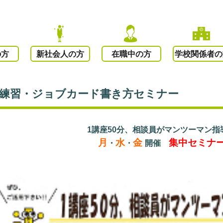
の方
新社会人の方
在職中の方
学校関係者の
接練習・ジョブカード書き方セミナー
1講座50分、相談員がマンツーマン指
月
水
金
集中セミナ
・
・
開催
○