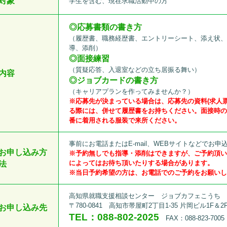
対象
学生を含む、現在求職活動中の方
◎
応募書類の書き方
（履歴書、職務経歴書、エントリーシート、添え状
導、添削）
◎面接練習
（質疑応答、入退室などの立ち居振る舞い）
内容
◎ジョブカードの書き方
（キャリアプランを作ってみませんか？）
※応募先が決まっている場合は、応募先の資料(求人
る際には、併せて履歴書をお持ちください。面接時
番に着用される服装で来所ください。
事前にお電話またはE-mail、WEBサイトなどでお申
お申し込み方
※予約無しでも指導・添削はできますが、ご予約頂
によってはお待ち頂いたりする場合があります。
法
※当日予約希望の方は、お電話でのご予約をお願い
高知県就職支援相談センター ジョブカフェこうち
〒780-0841 高知市帯屋町2丁目1-35 片岡ビル1F＆2
お申し込み先
TEL：088-802-2025
FAX：088-823-7005