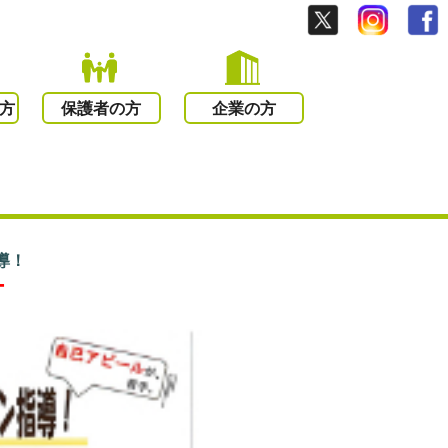
方
保護者の方
企業の方
導！
ー