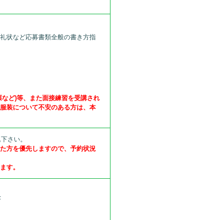
、礼状など応募書類全般の書き方指
票など)等、また面接練習を受講され
の服装について不安のある方は、本
込下さい。
いた方を優先しますので、予約状況
します。
F