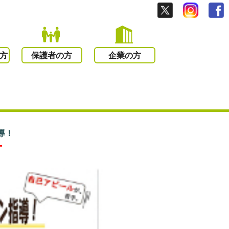
方
保護者の方
企業の方
導！
ー