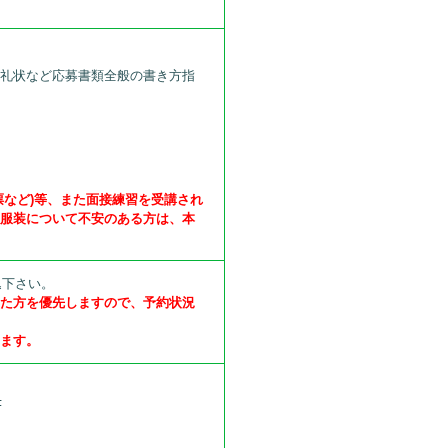
、礼状など応募書類全般の書き方指
票など)等、また面接練習を受講され
の服装について不安のある方は、本
込下さい。
いた方を優先しますので、予約状況
します。
F