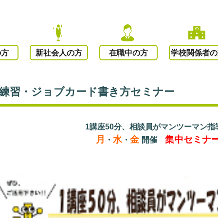
の方
新社会人の方
在職中の方
学校関係者の
接練習・ジョブカード書き方セミナー
1講座50分、相談員がマンツーマン指
月
水
金
集中セミナ
・
・
開催
○