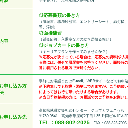
対象
学生を含む、現在求職活動中の方
◎
応募書類の書き方
（履歴書、職務経歴書、エントリーシート、添え状
導、添削）
◎面接練習
（質疑応答、入退室などの立ち居振る舞い）
内容
◎ジョブカードの書き方
（キャリアプランを作ってみませんか？）
※応募先が決まっている場合は、応募先の資料(求人
る際には、併せて履歴書をお持ちください。面接時
番に着用される服装で来所ください。
事前にお電話またはE-mail、WEBサイトなどでお申
お申し込み方
※予約無しでも指導・添削はできますが、ご予約頂
によってはお待ち頂いたりする場合があります。
法
※当日予約希望の方は、お電話でのご予約をお願い
高知県就職支援相談センター ジョブカフェこうち
〒780-0841 高知市帯屋町2丁目1-35 片岡ビル1F＆2
お申し込み先
TEL：088-802-2025
FAX：088-823-7005