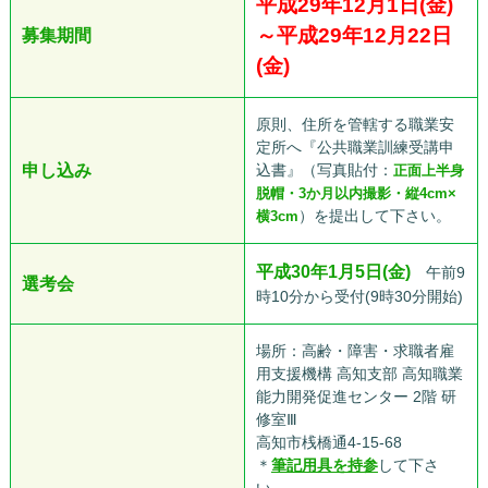
平成29年12月1日(金)
～平成29年12月22日
募集期間
(金)
原則、住所を管轄する職業安
定所へ『公共職業訓練受講申
申し込み
込書』（写真貼付：
正面上半身
脱帽・3か月以内撮影・縦4cm×
）を提出して下さい。
横3cm
平成30年1月5日(金)
午前9
選考会
時10分から受付(9時30分開始)
場所：高齢・障害・求職者雇
用支援機構 高知支部 高知職業
能力開発促進センター 2階 研
修室Ⅲ
高知市桟橋通4-15-68
＊
筆記用具を持参
して下さ