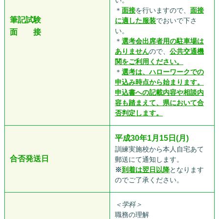
い。
＊
面接
を行いますので、
面接
筆記試験
に適した服装
でおいで下さ
い。
面 接
＊
選考会出席者用の駐車場は
ありません
ので、
公共交通機
関をご利用ください。
＊
選考は、ハローワークでの
申込み時点から始まります。
申込書への記載内容や相談内
容も踏まえて、県において合
否判定します。
平成30年1月15日(月)
訓練実施校から本人自宅あて
合否発送日
郵送にて通知します。
※
到着は翌日以降
となります
のでご了承ください。
＜学科＞
職務の理解