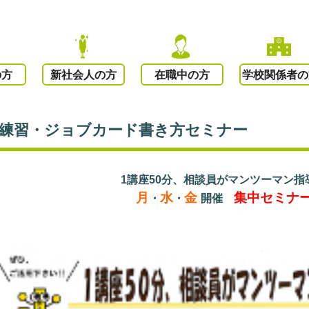
の方
新社会人の方
在職中の方
学校関係者の
接練習・ジョブカード書き方セミナー
1講座50分、相談員がマンツーマン指
月
水
金
集中セミナ
・
・
開催
○