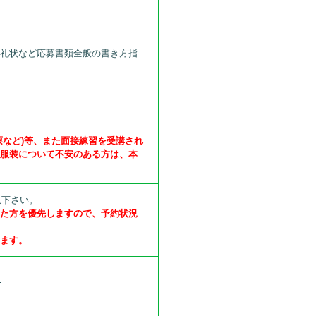
、礼状など応募書類全般の書き方指
票など)等、また面接練習を受講され
の服装について不安のある方は、本
込下さい。
いた方を優先しますので、予約状況
します。
F