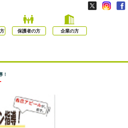
方
保護者の方
企業の方
導！
ー