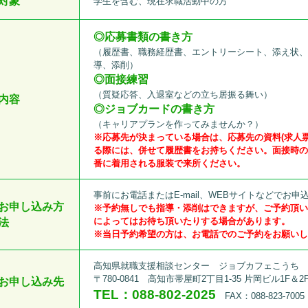
対象
学生を含む、現在求職活動中の方
◎
応募書類の書き方
（履歴書、職務経歴書、エントリーシート、添え状
導、添削）
◎面接練習
（質疑応答、入退室などの立ち居振る舞い）
内容
◎ジョブカードの書き方
（キャリアプランを作ってみませんか？）
※応募先が決まっている場合は、応募先の資料(求人
る際には、併せて履歴書をお持ちください。面接時
番に着用される服装で来所ください。
事前にお電話またはE-mail、WEBサイトなどでお申
お申し込み方
※予約無しでも指導・添削はできますが、ご予約頂
によってはお待ち頂いたりする場合があります。
法
※当日予約希望の方は、お電話でのご予約をお願い
高知県就職支援相談センター ジョブカフェこうち
〒780-0841 高知市帯屋町2丁目1-35 片岡ビル1F＆2
お申し込み先
TEL：088-802-2025
FAX：088-823-7005