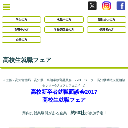
学生の方
求職中の方
新社会人の方
在職中の方
学校関係者の方
保護者の方
企業の方
高校生就職フェア
＜主催＞高知労働局・高知県・高知県教育委員会・ハローワーク・高知県就職支援相談
センター(ジョブカフェこうち)
高校新卒者就職面談会2017
高校生就職フェア
●
約60社
県内に就業場所がある企業
が参加予定!!
●