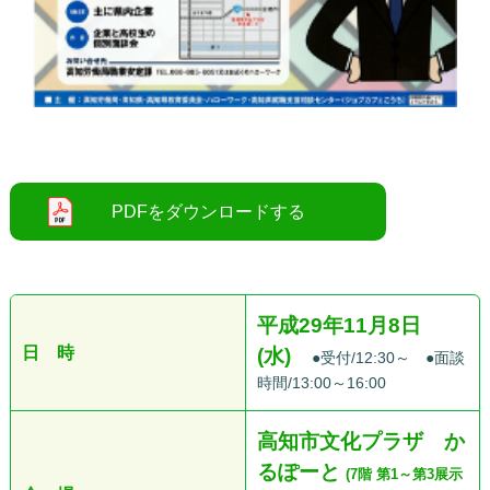
●
●
平成29年11月8日
日 時
(水)
●受付/12:30～ ●面談
時間/13:00～16:00
高知市文化プラザ か
るぽーと
(7階 第1～第3展示