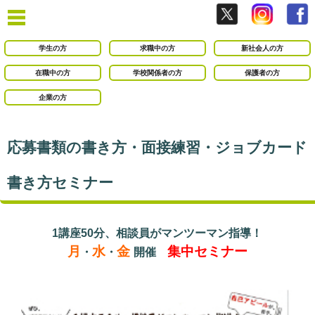
学生の方
求職中の方
新社会人の方
在職中の方
学校関係者の方
保護者の方
企業の方
応募書類の書き方・面接練習・ジョブカード
書き方セミナー
1講座50分、相談員がマンツーマン指導！
月
水
金
集中セミナー
・
・
開催
○