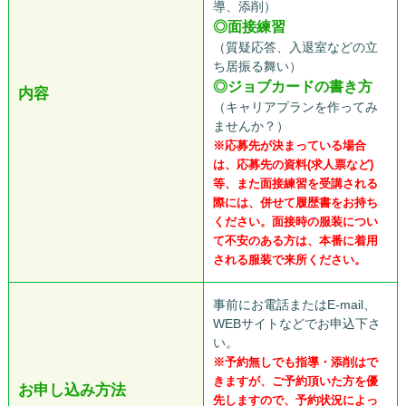
導、添削）
◎面接練習
（質疑応答、入退室などの立
ち居振る舞い）
◎ジョブカードの書き方
内容
（キャリアプランを作ってみ
ませんか？）
※応募先が決まっている場合
は、応募先の資料(求人票など)
等、また面接練習を受講される
際には、併せて履歴書をお持ち
ください。面接時の服装につい
て不安のある方は、本番に着用
される服装で来所ください。
事前にお電話またはE-mail、
WEBサイトなどでお申込下さ
い。
※予約無しでも指導・添削はで
きますが、ご予約頂いた方を優
お申し込み方法
先しますので、予約状況によっ