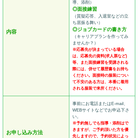
導、添削）
◎面接練習
（質疑応答、入退室などの立
ち居振る舞い）
◎ジョブカードの書き方
内容
（キャリアプランを作ってみ
ませんか？）
※応募先が決まっている場合
は、応募先の資料(求人票など)
等、また面接練習を受講される
際には、併せて履歴書をお持ち
ください。面接時の服装につい
て不安のある方は、本番に着用
される服装で来所ください。
事前にお電話またはE-mail、
WEBサイトなどでお申込下さ
い。
※予約無しでも指導・添削はで
きますが、ご予約頂いた方を優
お申し込み方法
先しますので、予約状況によっ