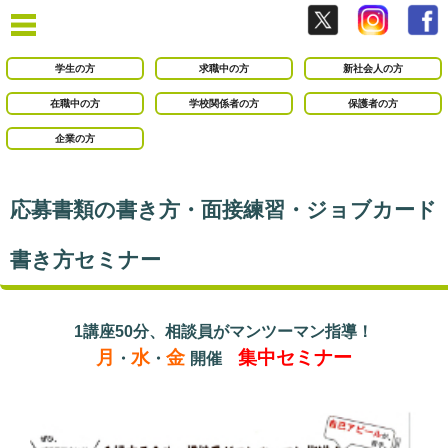
学生の方
求職中の方
新社会人の方
在職中の方
学校関係者の方
保護者の方
企業の方
応募書類の書き方・面接練習・ジョブカード
書き方セミナー
1講座50分、相談員がマンツーマン指導！
月
水
金
集中セミナー
・
・
開催
○