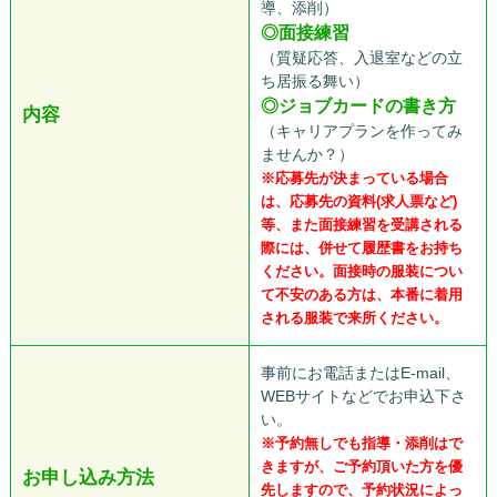
導、添削）
◎面接練習
（質疑応答、入退室などの立
ち居振る舞い）
◎ジョブカードの書き方
内容
（キャリアプランを作ってみ
ませんか？）
※応募先が決まっている場合
は、応募先の資料(求人票など)
等、また面接練習を受講される
際には、併せて履歴書をお持ち
ください。面接時の服装につい
て不安のある方は、本番に着用
される服装で来所ください。
事前にお電話またはE-mail、
WEBサイトなどでお申込下さ
い。
※予約無しでも指導・添削はで
きますが、ご予約頂いた方を優
お申し込み方法
先しますので、予約状況によっ