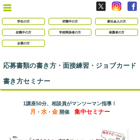
学生の方
求職中の方
新社会人の方
在職中の方
学校関係者の方
保護者の方
企業の方
応募書類の書き方・面接練習・ジョブカード
書き方セミナー
1講座50分、相談員がマンツーマン指導！
月
水
金
集中セミナー
・
・
開催
○