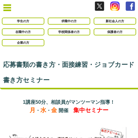
学生の方
求職中の方
新社会人の方
在職中の方
学校関係者の方
保護者の方
企業の方
応募書類の書き方・面接練習・ジョブカード
書き方セミナー
1講座50分、相談員がマンツーマン指導！
月
水
金
集中セミナー
・
・
開催
○