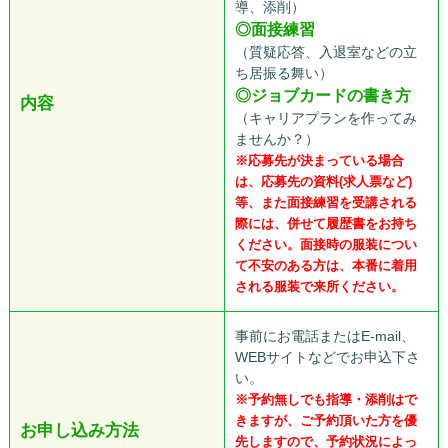
導、添削）
◎面接練習
（質疑応答、入退室などの立
ち居振る舞い）
◎ジョブカードの書き方
内容
（キャリアプランを作ってみ
ませんか？）
※応募先が決まっている場合
は、応募先の資料(求人票など)
等、また面接練習を受講される
際には、併せて履歴書をお持ち
ください。面接時の服装につい
て不安のある方は、本番に着用
される服装で来所ください。
事前にお電話またはE-mail、
WEBサイトなどでお申込下さ
い。
※予約無しでも指導・添削はで
きますが、ご予約頂いた方を優
お申し込み方法
先しますので、予約状況によっ