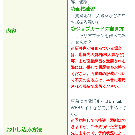
導、添削）
◎面接練習
（質疑応答、入退室などの立
ち居振る舞い）
◎ジョブカードの書き方
内容
（キャリアプランを作ってみ
ませんか？）
※応募先が決まっている場合
は、応募先の資料(求人票など)
等、また面接練習を受講される
際には、併せて履歴書をお持ち
ください。面接時の服装につい
て不安のある方は、本番に着用
される服装で来所ください。
事前にお電話またはE-mail、
WEBサイトなどでお申込下さ
い。
※予約無しでも指導・添削はで
きますが、ご予約頂いた方を優
お申し込み方法
先しますので、予約状況によっ