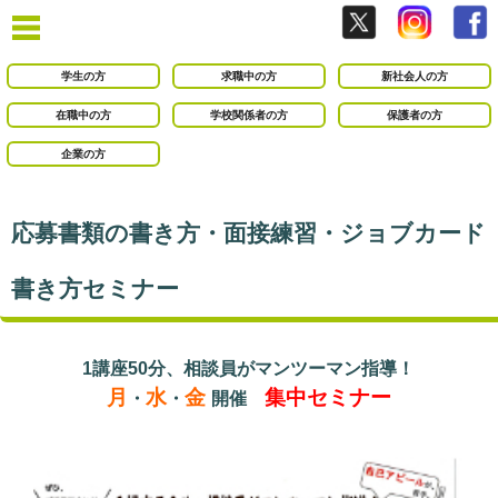
学生の方
求職中の方
新社会人の方
在職中の方
学校関係者の方
保護者の方
企業の方
応募書類の書き方・面接練習・ジョブカード
書き方セミナー
1講座50分、相談員がマンツーマン指導！
月
水
金
集中セミナー
・
・
開催
○