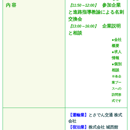
内 容
参加企業
【11:50～12:00】
と進路指導教諭による名刺
交換会
企業説明
【13:00～16:00】
と相談
●会社
概要
●求人
情報
●個別
相談
※各企
業ブー
スへの
訪問形
式です
【運輸業】
とさでん交通 株式
会社
【宿泊業】
株式会社 城西館