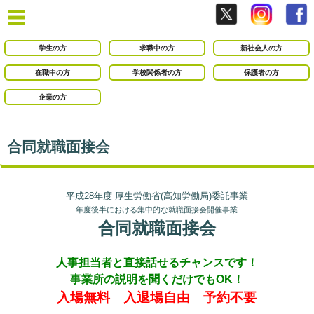
学生の方
求職中の方
新社会人の方
在職中の方
学校関係者の方
保護者の方
企業の方
合同就職面接会
平成28年度 厚生労働省(高知労働局)委託事業
年度後半における集中的な就職面接会開催事業
合同就職面接会
○
人事担当者と直接話せるチャンスです！
事業所の説明を聞くだけでもOK！
入場無料 入退場自由 予約不要