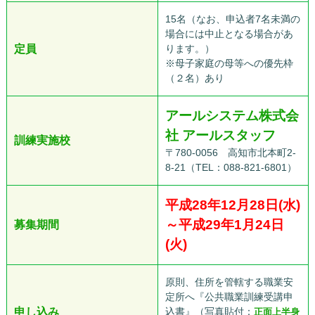
15名（なお、申込者7名未満の
場合には中止となる場合があ
定員
ります。）
※母子家庭の母等への優先枠
（２名）あり
アールシステム株式会
社 アールスタッフ
訓練実施校
〒780-0056 高知市北本町2-
8-21（TEL：088-821-6801）
平成28年12月28日(水)
～平成29年1月24日
募集期間
(火)
原則、住所を管轄する職業安
定所へ『公共職業訓練受講申
申し込み
込書』（写真貼付：
正面上半身