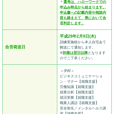
＊
選考は、ハローワークでの
申込み時点から始まります。
申込書への記載内容や相談内
容も踏まえて、県において合
否判定します。
平成29年2月9日(木)
訓練実施校から本人自宅あて
合否発送日
郵送にて通知します。
※
到着は翌日以降
となります
のでご了承ください。
＜学科＞
ビジネスコミュニケーショ
ン・マナー【就職支援】
労働知識【就職支援】
就業分析【就職支援】
就活実務【就職支援】
職業人講話【就職支援】
安全衛生／メンタルヘルス講
習【就職支援】