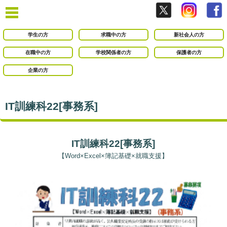
学生の方
求職中の方
新社会人の方
在職中の方
学校関係者の方
保護者の方
企業の方
IT訓練科22[事務系]
IT訓練科22[事務系]
【Word×Excel×簿記基礎×就職支援】
○