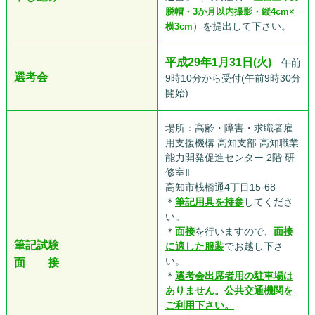
脱帽・3か月以内撮影・縦4cm×
）を提出して下さい。
横3cm
平成29年1月31日(火)
午前
選考会
9時10分から受付(午前9時30分
開始)
場所：高齢・障害・求職者雇
用支援機構 高知支部 高知職業
能力開発促進センター 2階 研
修室Ⅱ
高知市桟橋通4丁目15-68
＊
筆記用具を持参
してくださ
い。
＊
面接
を行いますので、
面接
筆記試験
に適した服装
でお越し下さ
い。
面 接
＊
選考会出席者用の駐車場は
ありません。
公共交通機関を
ご利用下さい。