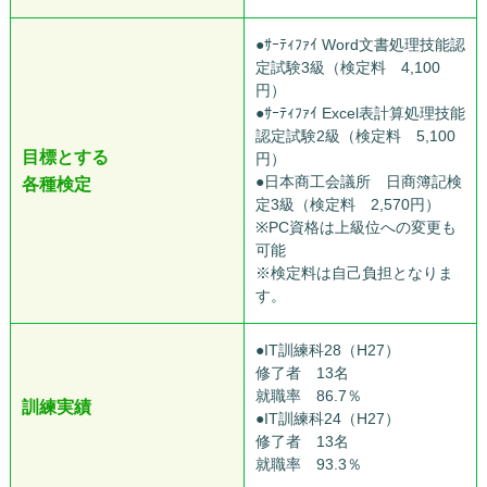
●ｻｰﾃｨﾌｧｲ Word文書処理技能認
定試験3級（検定料 4,100
円）
●ｻｰﾃｨﾌｧｲ Excel表計算処理技能
認定試験2級（検定料 5,100
目標とする
円）
●日本商工会議所 日商簿記検
各種検定
定3級（検定料 2,570円）
※PC資格は上級位への変更も
可能
※検定料は自己負担となりま
す。
●IT訓練科28（H27）
修了者 13名
就職率 86.7％
訓練実績
●IT訓練科24（H27）
修了者 13名
就職率 93.3％