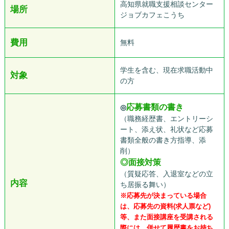
高知県就職支援相談センター
場所
ジョブカフェこうち
費用
無料
学生を含む、現在求職活動中
対象
の方
応募書類の書き
◎
（職務経歴書、エントリーシ
ート、添え状、礼状など応募
書類全般の書き方指導、添
削）
◎面接対策
（質疑応答、入退室などの立
内容
ち居振る舞い）
※応募先が決まっている場合
は、応募先の資料(求人票など)
等、また面接講座を受講される
際には、併せて履歴書をお持ち