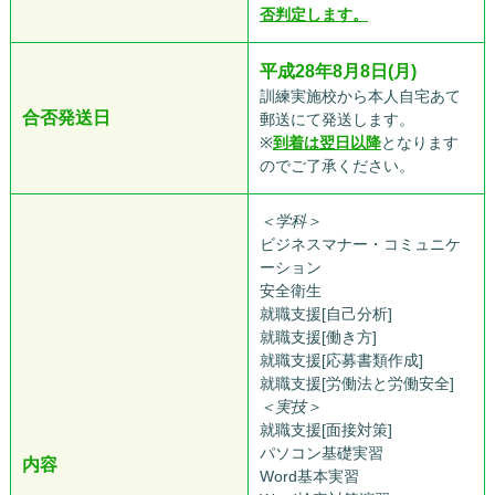
否判定します。
平成28年8月8日(月)
訓練実施校から本人自宅あて
合否発送日
郵送にて発送します。
※
到着は翌日以降
となります
のでご了承ください。
＜学科＞
ビジネスマナー・コミュニケ
ーション
安全衛生
就職支援[自己分析]
就職支援[働き方]
就職支援[応募書類作成]
就職支援[労働法と労働安全]
＜実技＞
就職支援[面接対策]
パソコン基礎実習
内容
Word基本実習