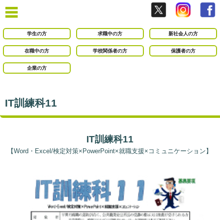
学生の方
求職中の方
新社会人の方
在職中の方
学校関係者の方
保護者の方
企業の方
IT訓練科11
IT訓練科11
【Word・Excel/検定対策×PowerPoint×就職支援×コミュニケーション】
●