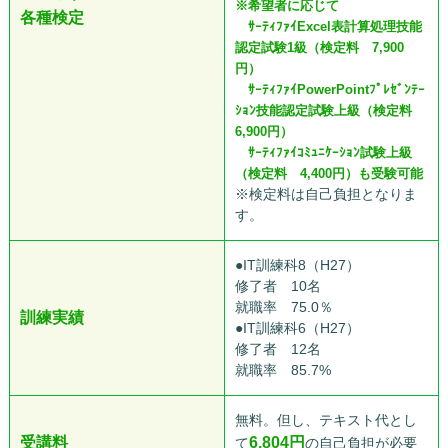
※希望者に応じて
各種検定
ｻｰﾃｨﾌｧｲExcel表計算処理技能
認定試験1級（検定料 7,900
円）
ｻｰﾃｨﾌｧｲPowerPointﾌﾟﾚｾﾞﾝﾃｰ
ｼｮﾝ技能認定試験上級（検定料
6,900円）
ｻｰﾃｨﾌｧｲｺﾐｭﾆｹｰｼｮﾝ試験上級
（検定料 4,400円）も受験可能
※検定料は自己負担となりま
す。
●IT訓練科8（H27）
修了者 10名
就職率 75.0％
訓練実績
●IT訓練科6（H27）
修了者 12名
就職率 85.7%
無料。但し、テキスト代とし
受講料
6,804
円
て
の自己負担が必要