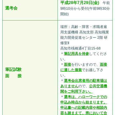
平成28年7月29日(金)
午前
選考会
9時10分から受付(午前9時30分
開始)
場所：高齢・障害・求職者雇
用支援機構 高知支部 高知職業
能力開発促進センター 2階 研
修室Ⅱ
高知市桟橋通4丁目15-68
＊
筆記用具を持参
してくださ
い。
＊
面接
を行いますので、
面接
筆記試験
に適した服装
でお越し下さ
い。
面 接
＊
選考会出席者用の駐車場は
ありません
ので、
公共交通機
関をご利用下さい。
＊
選考は、ハローワークでの
申込み時点から始まります。
申込書への記載内容や相談内
容も踏まえて、県において合