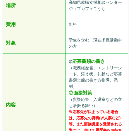
高知県就職支援相談センター
場所
ジョブカフェこうち
費用
無料
学生を含む、現在求職活動中
対象
の方
応募書類の書き
◎
（職務経歴書、エントリーシ
ート、添え状、礼状など応募
書類全般の書き方指導、添
削）
◎面接対策
（質疑応答、入退室などの立
内容
ち居振る舞い）
※応募先が決まっている場合
は、応募先の資料(求人票など)
等、また面接講座を受講される
際には、併せて履歴書をお持ち