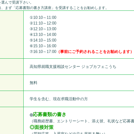
を選んで受講下さい。
は、まず「応募書類の書き方講座」を受講することをお勧めします。
①10:10～11:00
②11:10～12:00
③12:10～13:00
④13:10～14:00
⑤14:10～15:00
⑥15:10～16:00
⑦16:10～17:00
（事前にご予約されることをお勧めします
高知県就職支援相談センター ジョブカフェこうち
無料
学生を含む、現在求職活動中の方
応募書類の書き
◎
（職務経歴書、エントリーシート、添え状、礼状など応募
◎面接対策
（質疑応答、入退室などの立ち居振る舞い）