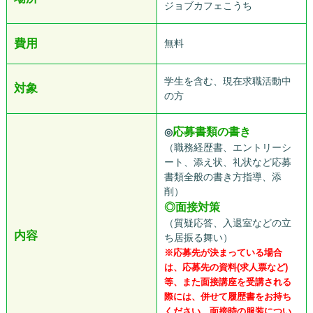
ジョブカフェこうち
費用
無料
学生を含む、現在求職活動中
対象
の方
応募書類の書き
◎
（職務経歴書、エントリーシ
ート、添え状、礼状など応募
書類全般の書き方指導、添
削）
◎面接対策
（質疑応答、入退室などの立
内容
ち居振る舞い）
※応募先が決まっている場合
は、応募先の資料(求人票など)
等、また面接講座を受講される
際には、併せて履歴書をお持ち
ください。面接時の服装につい