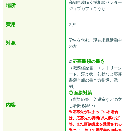
高知県就職支援相談センター
場所
ジョブカフェこうち
費用
無料
学生を含む、現在求職活動中
対象
の方
応募書類の書き
◎
（職務経歴書、エントリーシ
ート、添え状、礼状など応募
書類全般の書き方指導、添
削）
◎面接対策
（質疑応答、入退室などの立
内容
ち居振る舞い）
※応募先が決まっている場合
は、応募先の資料(求人票など)
等、また面接講座を受講される
際には、併せて履歴書をお持ち