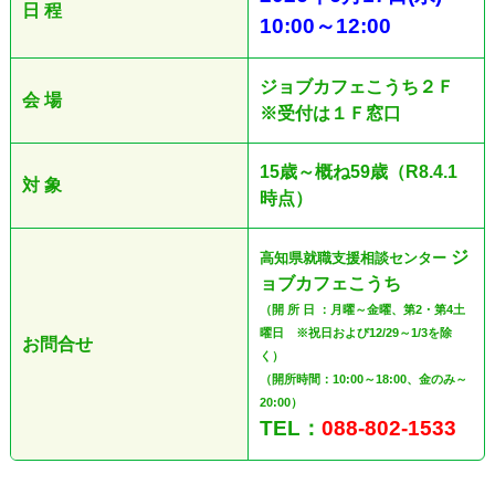
日 程
10:00
～12
:00
ジョブカフェこうち２Ｆ
会 場
※受付は１Ｆ窓口
15歳～概ね59歳（R8.4.1
対 象
時点）
ジ
高知県就職支援相談センター
ョブカフェこうち
（開 所 日 ：月曜～金曜、第2・第4土
曜日 ※祝日および12/29～1/3を除
お問合せ
く）
（開所時間：10:00～18:00、金のみ～
20:00）
TEL：
088-802-1533