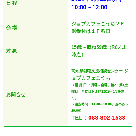
日 程
10:00
～12
:00
ジョブカフェこうち２Ｆ
会 場
※受付は１Ｆ窓口
15歳～概ね59歳（R8.4.1
対 象
時点）
ジ
高知県就職支援相談センター
ョブカフェこうち
（開 所 日 ：月曜～金曜、第2・第4土
曜日 ※祝日および12/29～1/3を除
お問合せ
く）
（開所時間：10:00～18:00、金のみ～
20:00）
TEL：
088-802-1533