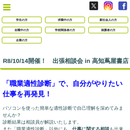
学生の方
求職中の方
新社会人の方
在職中の方
学校関係者の方
保護者の方
企業の方
R8/10/14開催！ 出張相談会 in 高知蔦屋書店
「職業適性診断」で、自分がやりたい
仕事を再発見！
パソコンを使った簡単な適性診断で自己理解を深めてみま
せんか？
診断結果は相談員が解説いたします。
また「職業適性診断」以外にも、
仕事に関する相談
も出来