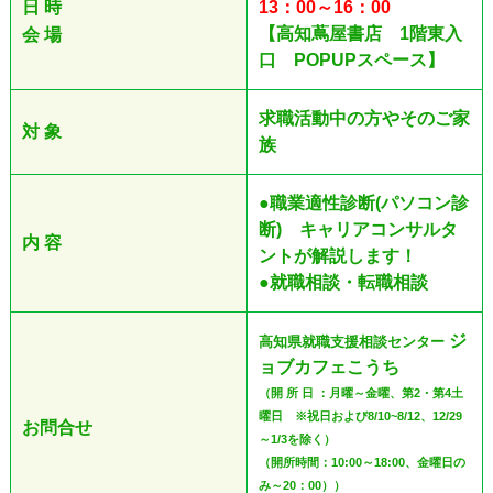
日 時
13：00～16：00
【高知蔦屋書店 1階東入
会 場
口 POPUPスペース】
求職活動中の方
やそのご家
対 象
族
●職業適性診断(パソコン診
断) キャリアコンサルタ
内 容
ントが解説します！
●就職相談・転職相談
ジ
高知県就職支援相談センター
ョブカフェこうち
（開 所 日 ：月曜～金曜、第2・第4土
曜日 ※祝日および8/10~8/12、12/29
お問合せ
～1/3を除く）
（開所時間：10:00～18:00、金曜日の
み～20：00））