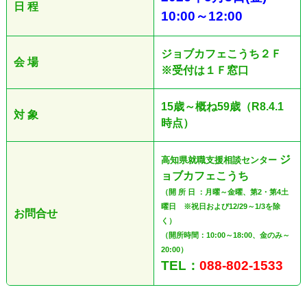
日 程
10:00
～12
:00
ジョブカフェこうち２Ｆ
会 場
※受付は１Ｆ窓口
15歳～概ね59歳（R8.4.1
対 象
時点）
ジ
高知県就職支援相談センター
ョブカフェこうち
（開 所 日 ：月曜～金曜、第2・第4土
曜日 ※祝日および12/29～1/3を除
お問合せ
く）
（開所時間：10:00～18:00、金のみ～
20:00）
TEL：
088-802-1533