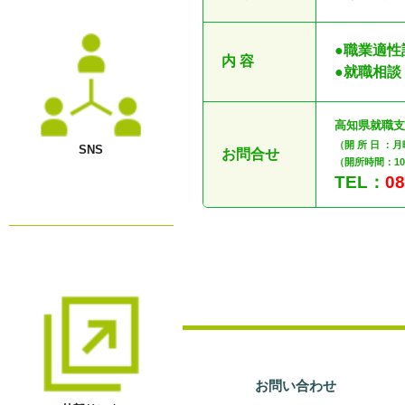
●職業適性
内 容
●就職相
高知県就職
（開 所 日 ：月
SNS
お問合せ
（開所時間：10:
TEL：
08
お問い合わせ