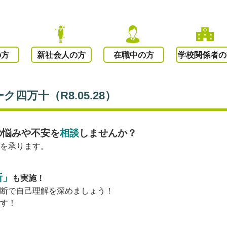
の方
新社会人の方
在職中の方
学校関係者の
ク四万十（R8.05.28）
の悩みや不安を
相談
しませんか？
談を承ります。
断」
も実施！
診断で自己理解を深めましょう！
です！