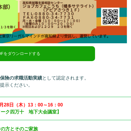
用保険の求職活動実績
として認定されます。
ご提示ください。
月28日（木）13：00～16：00
ワーク四万十 地下大会議室】
中の方
とそのご家族