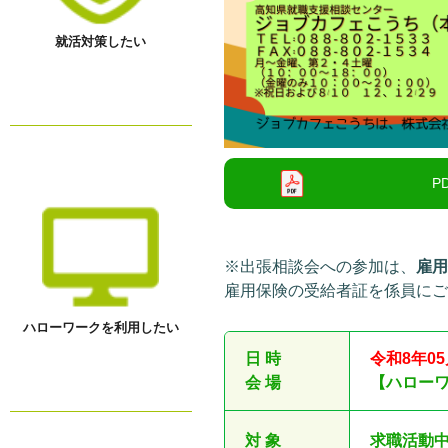
就活対策したい
※出張相談会への参加は、
雇
雇用保険の受給者証を係員に
ハローワークを利用したい
日 時
令和8
年05
会 場
【ハロー
対 象
求職活動