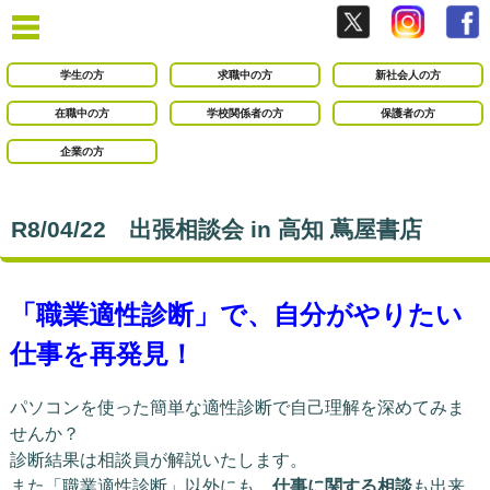
学生の方
求職中の方
新社会人の方
在職中の方
学校関係者の方
保護者の方
企業の方
R8/04/22 出張相談会 in 高知 蔦屋書店
「職業適性診断」で、自分がやりたい
仕事を再発見！
パソコンを使った簡単な適性診断で自己理解を深めてみま
せんか？
診断結果は相談員が解説いたします。
また「職業適性診断」以外にも、
仕事に関する相談
も出来