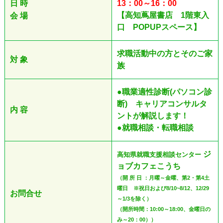
日 時
13：00～16：00
【高知蔦屋書店 1階東入
会 場
口 POPUPスペース】
求職活動中の方
とそのご家
対 象
族
●職業適性診断(パソコン診
断) キャリアコンサルタ
内 容
ントが解説します！
●就職相談・転職相談
ジ
高知県就職支援相談センター
ョブカフェこうち
（開 所 日 ：月曜～金曜、第2・第4土
曜日 ※祝日および8/10~8/12、12/29
お問合せ
～1/3を除く）
（開所時間：10:00～18:00、金曜日の
み～20：00））