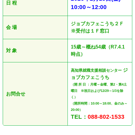
日 程
10:00
～12
:00
ジョブカフェこうち２Ｆ
会 場
※受付は１Ｆ窓口
15歳～概ね54歳（R7.4.1
対 象
時点）
ジ
高知県就職支援相談センター
ョブカフェこうち
（開 所 日 ：月曜～金曜、第2・第4土
曜日 ※祝日および12/29～1/3を除
お問合せ
く）
（開所時間：10:00～18:00、金のみ～
20:00）
TEL：
088-802-1533