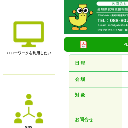
ハローワークを利用したい
日 程
会 場
対 象
お問合せ
SNS