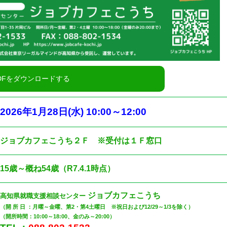
2026
年1
月28
日(水
) 10:00
～12
:00
ジョブカフェこうち２Ｆ ※受付は１Ｆ窓口
15歳～概ね54歳（R7.4.1時点）
ジョブカフェこうち
高知県就職支援相談センター
（開 所 日 ：月曜～金曜、第2・第4土曜日 ※祝日および12/29～1/3を除く）
（開所時間：10:00～18:00、金のみ～20:00）