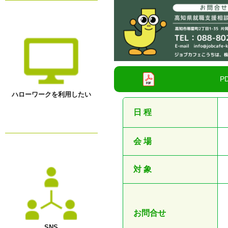
ハローワークを利用したい
日 程
会 場
対 象
お問合せ
SNS