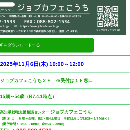
2025
年11
月6
日
(木
) 10:00
～12
:00
ジョブカフェこうち２Ｆ ※受付は１Ｆ窓口
15歳～54歳（R7.4.1時点）
ジョブカフェこうち
高知県就職支援相談センター
（開 所 日 ：月曜～金曜、第2・第4土曜日 ※祝日および12/29～1/3を除く）
（開所時間：10:00～18:00、金のみ～20:00）